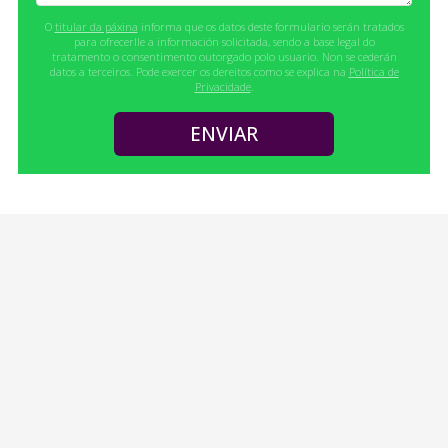
O
titular da páxina
informa que os datos deste formulario serán tratados
para ofrecerlle a información solicitada, sendo a base legal do
tratamento o consentimento outorgado polo usuario. Non se cederán
datos a terceiros. Pode exercer os dereitos como se explica na
Política de
Privacidade
.