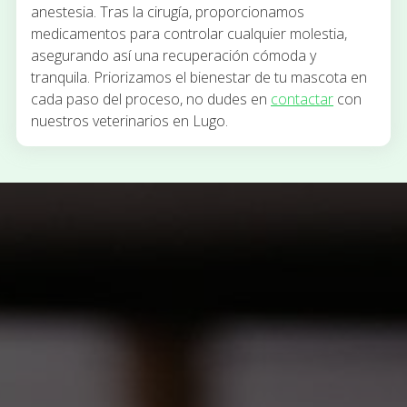
anestesia. Tras la cirugía, proporcionamos
medicamentos para controlar cualquier molestia,
asegurando así una recuperación cómoda y
tranquila. Priorizamos el bienestar de tu mascota en
cada paso del proceso, no dudes en
contactar
con
nuestros veterinarios en Lugo.